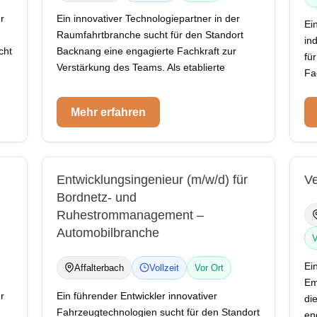
r
Ein innovativer Technologiepartner in der
Ei
Raumfahrtbranche sucht für den Standort
in
cht
Backnang eine engagierte Fachkraft zur
fü
Verstärkung des Teams. Als etablierte
Fa
Mehr erfahren
Entwicklungsingenieur (m/w/d) für
Ve
Bordnetz- und
Ruhestrommanagement –
Automobilbranche
V
Ei
Affalterbach
Vollzeit
Vor Ort
Em
r
Ein führender Entwickler innovativer
di
Fahrzeugtechnologien sucht für den Standort
en