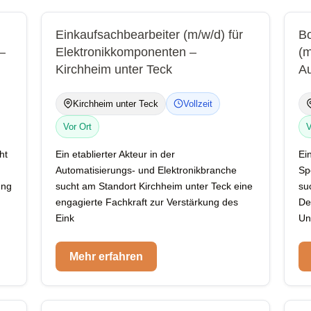
Einkaufsachbearbeiter (m/w/d) für
Bo
 –
Elektronikkomponenten –
(m
Kirchheim unter Teck
Au
Kirchheim unter Teck
Vollzeit
Vor Ort
V
ht
Ein etablierter Akteur in der
Ei
Automatisierungs- und Elektronikbranche
Sp
ung
sucht am Standort Kirchheim unter Teck eine
su
engagierte Fachkraft zur Verstärkung des
De
Eink
Un
Mehr erfahren