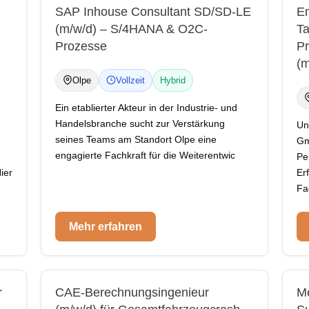
SAP Inhouse Consultant SD/SD-LE
En
(m/w/d) – S/4HANA & O2C-
Ta
Prozesse
Pr
(m
Olpe
Vollzeit
Hybrid
Ein etablierter Akteur in der Industrie- und
Handelsbranche sucht zur Verstärkung
Un
seines Teams am Standort Olpe eine
Gm
engagierte Fachkraft für die Weiterentwic
Pe
ier
Er
Fa
Mehr erfahren
r
CAE-Berechnungsingenieur
Me