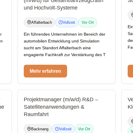
(m/w/d) für Gesamtfahrzeugcrash
S
und Hochvolt-Systeme
Affalterbach
Vollzeit
Vor Ort
Ei
Sa
r
Ein führendes Unternehmen im Bereich der
de
en
automobilen Entwicklung und Simulation
Fa
sucht am Standort Affalterbach eine
engagierte Fachkraft zur Verstärkung des T
Mehr erfahren
r
Projektmanager (m/w/d) R&D –
Ve
me
Satellitenanwendungen &
Kl
Raumfahrt
Backnang
Vollzeit
Vor Ort
V