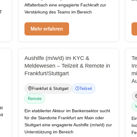
Affalterbach eine engagierte Fachkraft zur
 T
Verstärkung des Teams im Bereich
Mehr erfahren
Aushilfe (m/w/d) im KYC &
Te
Meldewesen – Teilzeit & Remote in
In
Frankfurt/Stuttgart
mi
Au
Frankfurt & Stuttgart
Teilzeit
Remote
V
ät
Ein etablierter Akteur im Bankensektor sucht
it
für die Standorte Frankfurt am Main oder
Ei
Stuttgart eine engagierte Aushilfe (m/w/d) zur
In
Unterstützung im Bereich
Fe