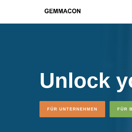
Unlock yo
FÜR UNTERNEHMEN
FÜR 