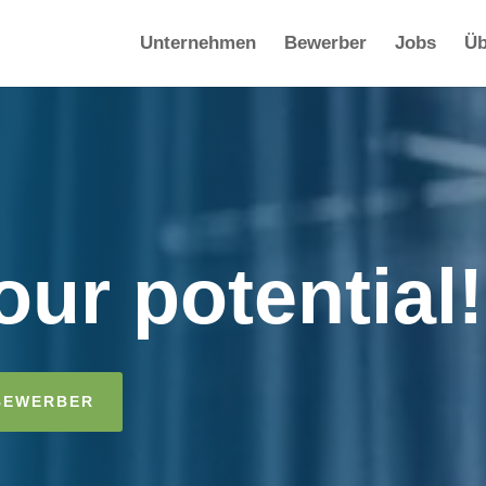
Unternehmen
Bewerber
Jobs
Üb
ur potential!
BEWERBER